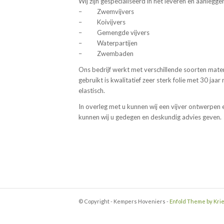
Wij zijn gespecialiseerd in het leveren en aanlegge
– Zwemvijvers
– Koivijvers
– Gemengde vijvers
– Waterpartijen
– Zwembaden
Ons bedrijf werkt met verschillende soorten mater
gebruikt is kwalitatief zeer sterk folie met 30 jaa
elastisch.
In overleg met u kunnen wij een vijver ontwerpen 
kunnen wij u gedegen en deskundig advies geven.
© Copyright - Kempers Hoveniers -
Enfold Theme by Krie