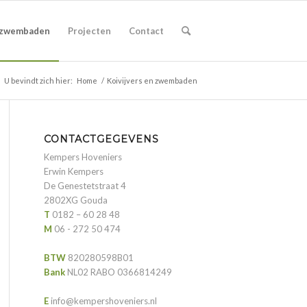
n zwembaden
Projecten
Contact
U bevindt zich hier:
Home
/
Koivijvers en zwembaden
CONTACTGEGEVENS
Kempers Hoveniers
Erwin Kempers
De Genestetstraat 4
2802XG Gouda
T
0182 – 60 28 48
M
06 - 272 50 474
BTW
820280598B01
Bank
NL02 RABO 0366814249
E
info@kempershoveniers.nl